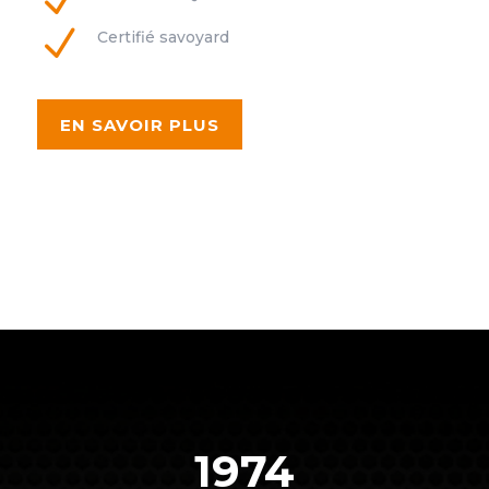
N
N
Certifié savoyard
EN SAVOIR PLUS
1974