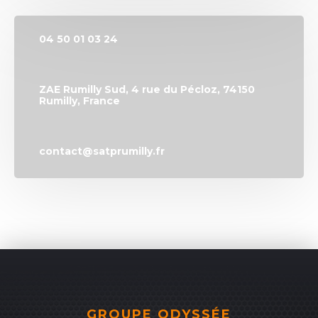
04 50 01 03 24
ZAE Rumilly Sud, 4 rue du Pécloz, 74150
Rumilly, France
contact@satprumilly.fr
GROUPE ODYSSÉE